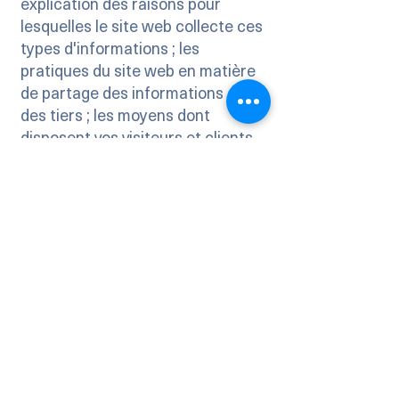
explication des raisons pour
lesquelles le site web collecte ces
types d'informations ; les
pratiques du site web en matière
de partage des informations avec
des tiers ; les moyens dont
disposent vos visiteurs et clients
pour exercer leurs droits
conformément à la législation
applicable en matière de
protection de la vie privée ; les
pratiques spécifiques concernant
la collecte de données des
mineurs ; et bien plus encore.
Pour en savoir plus, consultez
notre article «
Créer une politique
de confidentialité
».