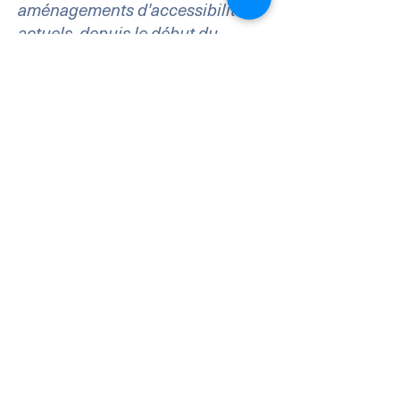
aménagements d'accessibilité
actuels, depuis le début du
service (par exemple, le parking
et/ou les stations de transport en
commun) jusqu'à sa fin (par
exemple, le guichet d'accueil, la
table du restaurant, la salle de
classe, etc.). Il est également
nécessaire de préciser tout
aménagement d'accessibilité
supplémentaire, comme les
services destinés aux personnes
handicapées et leur
emplacement, ainsi que les
accessoires d'accessibilité (par
exemple, les systèmes d'appel
d'urgence et les ascenseurs)